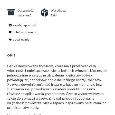
Dostępność:
Wysyłka w:
duża ilość
3 dni
zapytaj o produkt
poleć znajomemu
dodaj opinię
OPIS
Glinka dedykowana fryzurom, które mają przetrwać całą
wieczność. Lepiej sprawdza się na krótkich włosach. Mocne, ale
jednocześnie elastyczne utrwalenie i delikatny połysk
powodują, że jest odpowiednia do każdego rodzaju włosów.
Pozwala dowolnie zmieniać fryzurę w każdym momencie bez
łuszczenia się i pozostawiania śladów produktu. Idealna
również do aplikowania grzebieniem. Często wykorzystywana
także do stylizacji wąsów. Zmywalna wodą i odporna na
wilgotność powietrza. Męski zapach inspirowany perfumami od
projektantów mody.