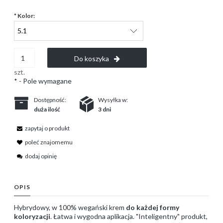
*
Kolor:
Do koszyka
szt.
*
- Pole wymagane
Dostępność:
Wysyłka w:
duża ilość
3 dni
zapytaj o produkt
poleć znajomemu
dodaj opinię
OPIS
Hybrydowy, w 100% wegański krem
do każdej formy
koloryzacji
. Łatwa i wygodna aplikacja. "Inteligentny" produkt,