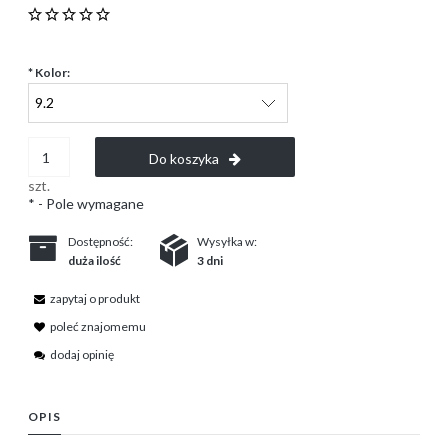
*
Kolor:
Do koszyka
szt.
*
- Pole wymagane
Dostępność:
Wysyłka w:
duża ilość
3 dni
zapytaj o produkt
poleć znajomemu
dodaj opinię
OPIS